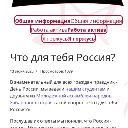
Общая информация
Общая информация
Работа актива
Работа актива
Я горжусь
Я горжусь
Что для тебя Россия?
13 июня 2025
Просмотров: 1039
В знаменательный для всех граждан праздник -
День России, мы задали
нашим студентам
и
друзьям из
Молодёжной ассамблеи народов
Хабаровского края
такой вопрос: «Что для тебя
Россия?»
Послушав их ответы мы поняли, что Россия -
это мы! Молодые и активные, такие разные, но