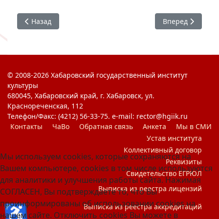
Предыдущий: #ХГИК Я горжусь
Следующий: #ХГИ
Назад
Вперед
© 2008-2026 Хабаровский государственный институт
культуры
680045, Хабаровский край, г. Хабаровск, ул.
Краснореченская, 112
Телефон/Факс: (4212) 56-33-75. e-mail: rector@hgiik.ru
Контакты
ЧаВо
Обратная связь
Анкета
Мы в СМИ
Устав института
Коллективный договор
Мы используем cookies, которые сохраняются на
Реквизиты
Вашем компьютере, cookies в том числе используются
Свидетельство ЕГРЮЛ
для аналитики и улучшения работы сайта. Нажимая
Выписка из реестра лицензий
СОГЛАСЕН, Вы подтверждаете то, что Вы
проинформированы об использовании cookies на
♿
Выписка из реестра аккредитаций
нашем сайте. Отключить cookies Вы можете в