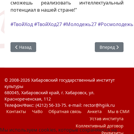
сможешь реализовать интеллектуальный
потенциал в нашей стране!"
#ТвойХод
#ТвойХод27
#Молодежь27
#Росмолодежь
Предыдущий: Студенты ХГИК посетили проектную школ
Следующий: Соб
Назад
Вперед
© 2008-2026 Хабаровский государственный институт
культуры
680045, Хабаровский край, г. Хабаровск, ул.
Краснореченская, 112
Телефон/Факс: (4212) 56-33-75. e-mail: rector@hgiik.ru
Контакты
ЧаВо
Обратная связь
Анкета
Мы в СМИ
Устав института
Коллективный договор
Мы используем cookies, которые сохраняются на
Реквизиты