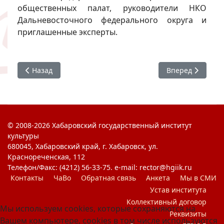
общественных палат, руководители НКО
Дальневосточного федерального округа и
приглашенные эксперты.
Предыдущий: Гражданский форум «Хабаровский край – 
Следующий: «Ха
Назад
Вперед
© 2008-2026 Хабаровский государственный институт
культуры
680045, Хабаровский край, г. Хабаровск, ул.
Краснореченская, 112
Телефон/Факс: (4212) 56-33-75. e-mail: rector@hgiik.ru
Контакты
ЧаВо
Обратная связь
Анкета
Мы в СМИ
Устав института
Коллективный договор
Мы используем cookies, которые сохраняются на
Реквизиты
Вашем компьютере, cookies в том числе используются