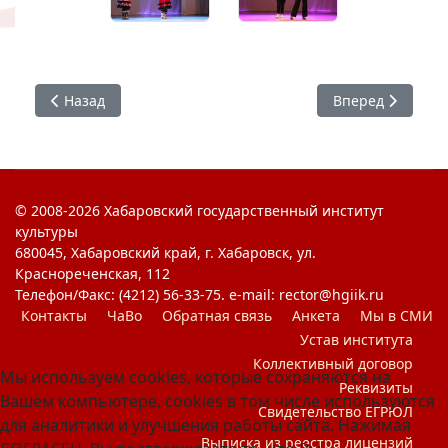
Предыдущий: Межрегиональный форум "Skill Up"
Следующий: Спо
Назад
Вперед
© 2008-2026 Хабаровский государственный институт
культуры
680045, Хабаровский край, г. Хабаровск, ул.
Краснореченская, 112
Телефон/Факс: (4212) 56-33-75. e-mail: rector@hgiik.ru
Контакты
ЧаВо
Обратная связь
Анкета
Мы в СМИ
Устав института
Коллективный договор
Мы используем cookies, которые сохраняются на
Реквизиты
Вашем компьютере, cookies в том числе используются
Свидетельство ЕГРЮЛ
для аналитики и улучшения работы сайта. Нажимая
Выписка из реестра лицензий