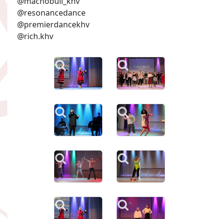
@machobull_khv
@resonancedance
@premierdancekhv
@rich.khv