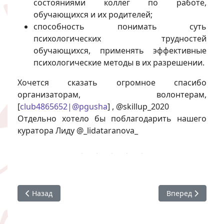
состояниями коллег по работе,
обучающихся и их родителей;
способность понимать суть
психологических трудностей
обучающихся, применять эффективные
психологические методы в их разрешении.
Хочется сказать огромное спасибо
организаторам, волонтерам,
[
club4865652|@pgusha
] , @skillup_2020
Отдельно хотело бы поблагодарить нашего
куратора Лиду @_lidataranova_
Предыдущий: День Победы для ветеранов Индустриаль
Следующий: Нов
Назад
Вперед