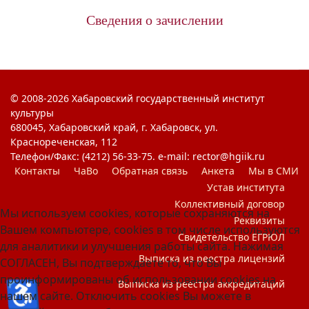
Сведения о зачислении
© 2008-2026 Хабаровский государственный институт
культуры
680045, Хабаровский край, г. Хабаровск, ул.
Краснореченская, 112
Телефон/Факс: (4212) 56-33-75. e-mail: rector@hgiik.ru
Контакты
ЧаВо
Обратная связь
Анкета
Мы в СМИ
Устав института
Коллективный договор
Мы используем cookies, которые сохраняются на
Реквизиты
Вашем компьютере, cookies в том числе используются
Свидетельство ЕГРЮЛ
для аналитики и улучшения работы сайта. Нажимая
Выписка из реестра лицензий
СОГЛАСЕН, Вы подтверждаете то, что Вы
проинформированы об использовании cookies на
♿
Выписка из реестра аккредитаций
нашем сайте. Отключить cookies Вы можете в