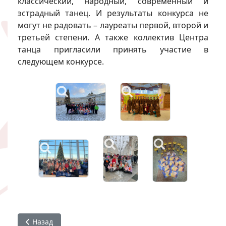
классический, народный, современный и
эстрадный танец. И результаты конкурса не
могут не радовать – лауреаты первой, второй и
третьей степени. А также коллектив Центра
танца пригласили принять участие в
следующем конкурсе.
Предыдущий: Центр танца «ПроДвижение» на фестивал
Назад