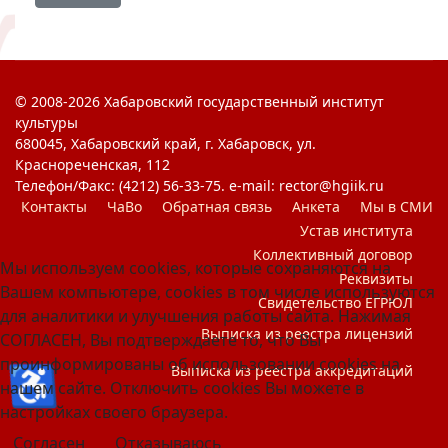
© 2008-2026 Хабаровский государственный институт
культуры
680045, Хабаровский край, г. Хабаровск, ул.
Краснореченская, 112
Телефон/Факс: (4212) 56-33-75. e-mail: rector@hgiik.ru
Контакты
ЧаВо
Обратная связь
Анкета
Мы в СМИ
Устав института
Коллективный договор
Мы используем cookies, которые сохраняются на
Реквизиты
Вашем компьютере, cookies в том числе используются
Свидетельство ЕГРЮЛ
для аналитики и улучшения работы сайта. Нажимая
Выписка из реестра лицензий
СОГЛАСЕН, Вы подтверждаете то, что Вы
проинформированы об использовании cookies на
♿
Выписка из реестра аккредитаций
нашем сайте. Отключить cookies Вы можете в
настройках своего браузера.
Согласен
Отказываюсь