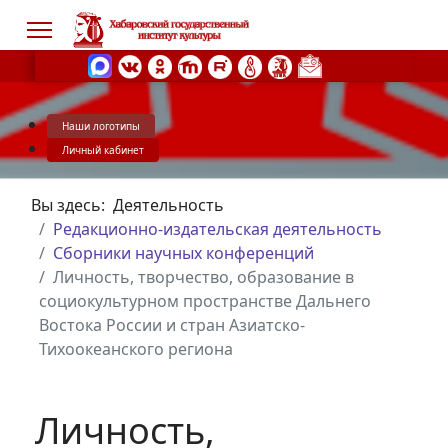
Наши логотипы
s.
Личный кабинет
Вы здесь:
Деятельность
Редакционно-издательская деятельность
Сборники научных конференций
Личность, творчество, образование в
социокультурном пространстве Дальнего
Востока России и стран Азиатско-
Тихоокеанского региона
Личность,