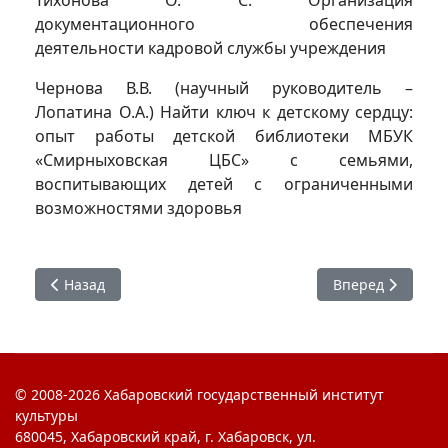
Тихонова О. С. Организация
документационного обеспечения
деятельности кадровой службы учреждения
Чернова В.В. (научный руководитель –
Лопатина О.А.) Найти ключ к детскому сердцу:
опыт работы детской библиотеки МБУК
«Смирныховская ЦБС» с семьями,
воспитывающих детей с ограниченными
возможностями здоровья
Предыдущий: Вопросы развития творческой среды Дальн
Следующий: Нау
Назад
Вперед
© 2008-2026 Хабаровский государственный институт
культуры
680045, Хабаровский край, г. Хабаровск, ул.