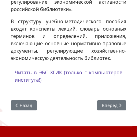
регулирование экономической активности
российской библиотеки».
В структуру учебно-методического пособия
входят конспекты лекций, словарь основных
терминов и определений, приложения,
включающие основные нормативно-правовые
документы, регулирующие хозяйственно-
экономическую деятельность библиотек.
Читать в ЭБС ХГИК (только с компьютеров
института!)
Предыдущий: Труды преподавателей кафедры КиБИД
Следующий: Исс
Назад
Вперед