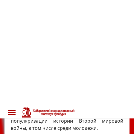
Правительства Хабаровского края.
На мероприятии, организаторами проведения
которого выступили комитет по делам записи
актов гражданского состояния и архивов
Правительства Хабаровского края и краевое
государственное бюджетное учреждение
«Государственный архив Хабаровского края»,
обсуждались следующие вопросы:
- историческое значение Победы на Дальнем
Востоке для судеб народов Восточной Азии и
Азиатско-Тихоокеанского региона;
- проблемы фальсификации истории событий
1930-1940-х гг.;
- вопросы сохранения исторической памяти и
популяризации истории Второй мировой
войны, в том числе среди молодежи.