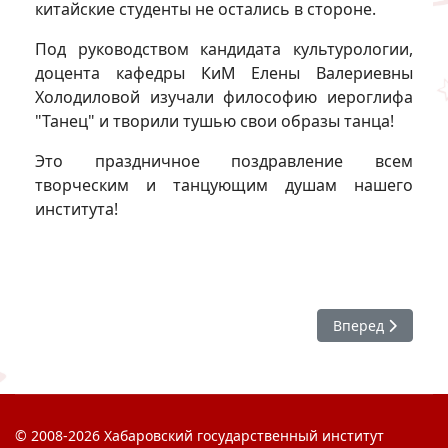
китайские студенты не остались в стороне.
Под руководством кандидата культурологии,
доцента кафедры КиМ Елены Валериевны
Холодиловой изучали философию иероглифа
"Танец" и творили тушью свои образы танца!
Это праздничное поздравление всем
творческим и танцующим душам нашего
института!
Следующий: #ХГ
Вперед
© 2008-2026 Хабаровский государственный институт