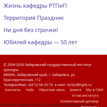
Жизнь кафедры РТПиП
Территория Праздник
Ни дня без строчки!
Юбилей кафедры — 50 лет
© 2008-2026 Хабаровский государственный институт
культуры
680045, Хабаровский край, г. Хабаровск, ул.
Краснореченская, 112
Телефон/Факс: (4212) 56-33-75. e-mail: rector@hgiik.ru
Контакты
ЧаВо
Обратная связь
Анкета
Мы в СМИ
Устав института
Коллективный договор
Мы используем cookies, которые сохраняются на
Реквизиты