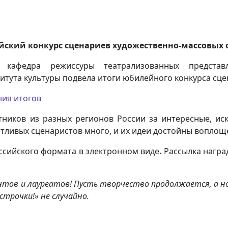
йский конкурс сценариев художественно-массовых 
кафедра режиссуры театрализованных представ
итута культуры подвела итоги юбилейного конкурса сце
ния итогов
тников из разных регионов России за интересные, и
нтливых сценаристов много, и их идеи достойны воплощ
ссийского формата в электронном виде. Рассылка награ
антов и лауреатов! Пусть творчество продолжается, а 
строчки!» не случайно.