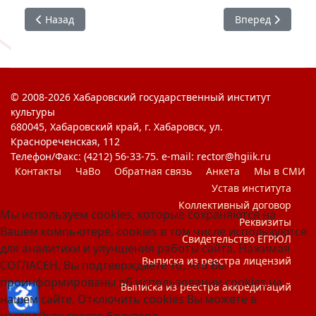
Предыдущий: Победители Территория праздник 2026
Следующий: Поз
Назад
Вперед
© 2008-2026 Хабаровский государственный институт
культуры
680045, Хабаровский край, г. Хабаровск, ул.
Краснореченская, 112
Телефон/Факс: (4212) 56-33-75. e-mail: rector@hgiik.ru
Контакты
ЧаВо
Обратная связь
Анкета
Мы в СМИ
Устав института
Коллективный договор
Мы используем cookies, которые сохраняются на
Реквизиты
Вашем компьютере, cookies в том числе используются
Свидетельство ЕГРЮЛ
для аналитики и улучшения работы сайта. Нажимая
Выписка из реестра лицензий
СОГЛАСЕН, Вы подтверждаете то, что Вы
проинформированы об использовании cookies на
♿
Выписка из реестра аккредитаций
нашем сайте. Отключить cookies Вы можете в