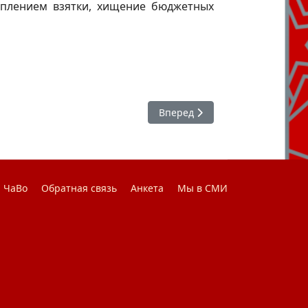
уплением взятки, хищение бюджетных
Следующий: Визит сенатора
Вперед
ЧаВо
Обратная связь
Анкета
Мы в СМИ