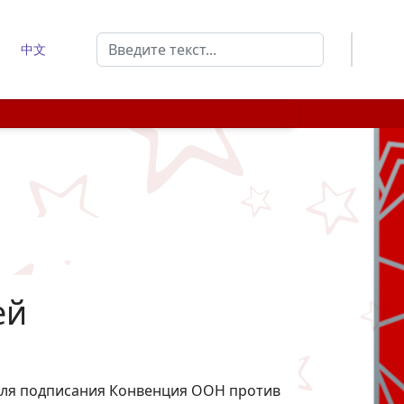
Поиск
中文
Type 2 or more characters for results.
ей
а для подписания Конвенция ООН против