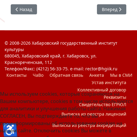
Предыдущий: Международный день борьбы с коррупци
Следующий: Пр
Назад
Вперед
© 2008-2026 Хабаровский государственный институт
культуры
680045, Хабаровский край, г. Хабаровск, ул.
Краснореченская, 112
Телефон/Факс: (4212) 56-33-75. e-mail: rector@hgiik.ru
Контакты
ЧаВо
Обратная связь
Анкета
Мы в СМИ
Устав института
Коллективный договор
Мы используем cookies, которые сохраняются на
Реквизиты
Вашем компьютере, cookies в том числе используются
Свидетельство ЕГРЮЛ
для аналитики и улучшения работы сайта. Нажимая
Выписка из реестра лицензий
СОГЛАСЕН, Вы подтверждаете то, что Вы
проинформированы об использовании cookies на
♿
Выписка из реестра аккредитаций
нашем сайте. Отключить cookies Вы можете в