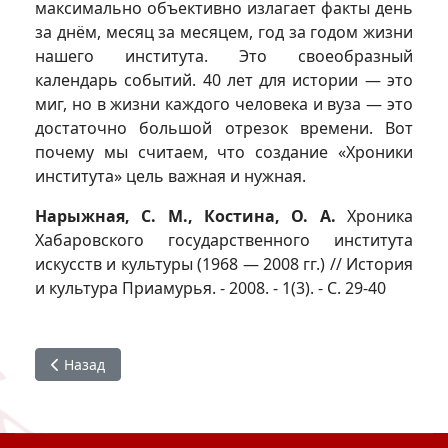
максимально объективно излагает факты день
за днём, месяц за месяцем, год за годом жизни
нашего института. Это своеобразный
календарь событий. 40 лет для истории — это
миг, но в жизни каждого человека и вуза — это
достаточно большой отрезок времени. Вот
почему мы считаем, что создание «Хроники
института» цель важная и нужная.
Нарыжная, С. М., Костина, О. А.
Хроника
Хабаровского государственного института
искусств и культуры (1968 — 2008 гг.) // История
и культура Приамурья. - 2008. - 1(3). - С. 29-40
Предыдущий: Первый выпуск ХГИиК (1968-1972 гг.)
Назад