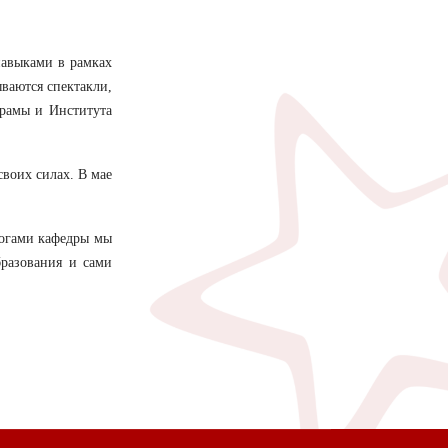
навыками в рамках
ываются спектакли,
Драмы и Института
своих силах. В мае
гогами кафедры мы
бразования и сами