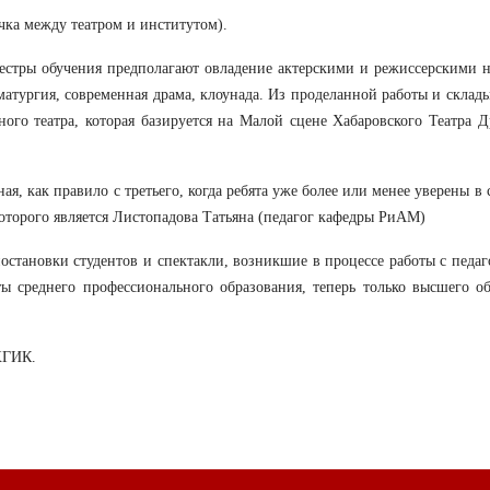
чка между театром и институтом).
еместры обучения предполагают овладение актерскими и режиссерскими 
аматургия, современная драма, клоунада. Из проделанной работы и склад
ого театра, которая базируется на Малой сцене Хабаровского Театра 
ая, как правило с третьего, когда ребята уже более или менее уверены в 
торого является Листопадова Татьяна (педагог кафедры РиАМ)
остановки студентов и спектакли, возникшие в процессе работы с педа
ты среднего профессионального образования, теперь только высшего о
ХГИК.