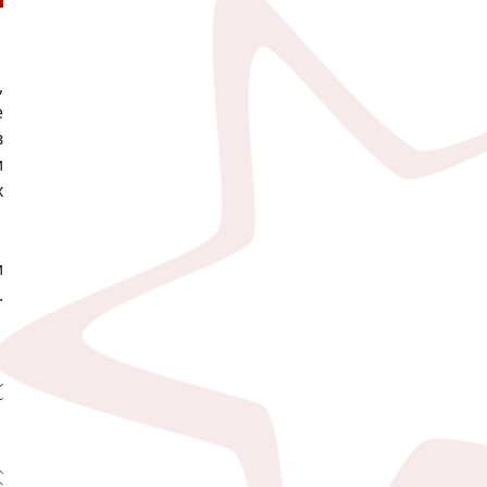
,
е
в
и
х
и
.