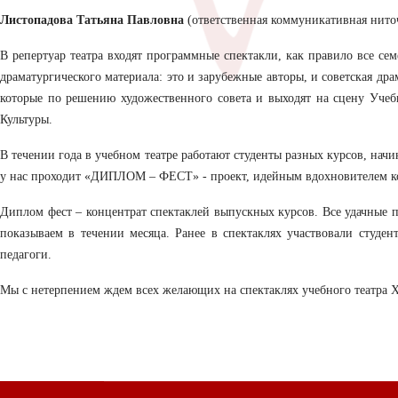
Листопадова Татьяна Павловна
(ответственная коммуникативная нито
В репертуар театра входят программные спектакли, как правило все с
драматургического материала: это и зарубежные авторы, и советская др
которые по решению художественного совета и выходят на сцену Учебн
Культуры.
В течении года в учебном театре работают студенты разных курсов, начин
у нас проходит «ДИПЛОМ – ФЕСТ» - проект, идейным вдохновителем ко
Диплом фест – концентрат спектаклей выпускных курсов. Все удачные п
показываем в течении месяца. Ранее в спектаклях участвовали студен
педагоги.
Мы с нетерпением ждем всех желающих на спектаклях учебного театра 