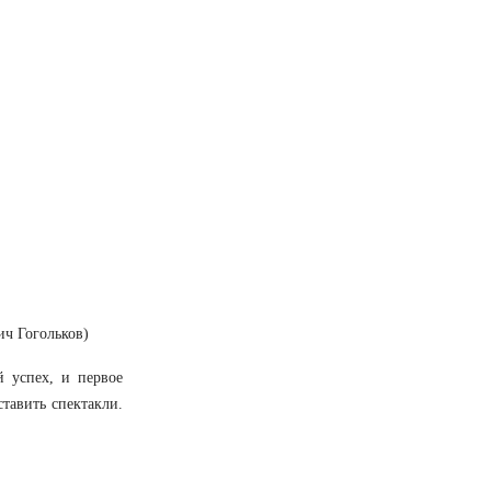
ич Гогольков)
й успех, и первое
тавить спектакли.