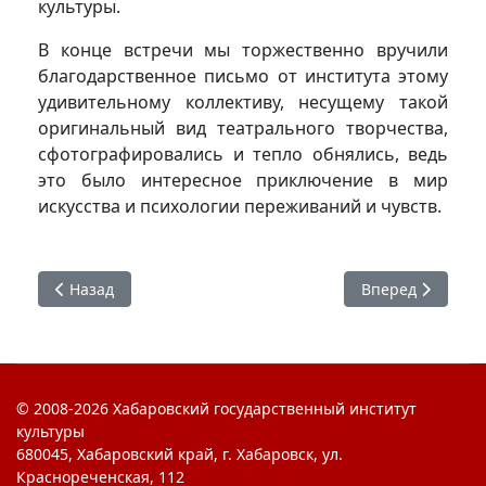
культуры.
В конце встречи мы торжественно вручили
благодарственное письмо от института этому
удивительному коллективу, несущему такой
оригинальный вид театрального творчества,
сфотографировались и тепло обнялись, ведь
это было интересное приключение в мир
искусства и психологии переживаний и чувств.
Предыдущий: Алгоритм действий при угрозе близким
Следующий: Ада
Назад
Вперед
© 2008-2026 Хабаровский государственный институт
культуры
680045, Хабаровский край, г. Хабаровск, ул.
Краснореченская, 112