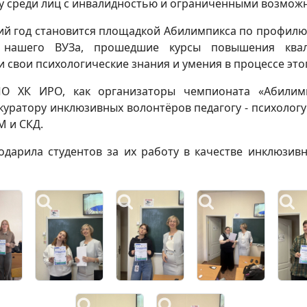
у среди лиц с инвалидностью и ограниченными возможн
ий год становится площадкой Абилимпикса по профилю -
 нашего ВУЗа, прошедшие курсы повышения квал
 свои психологические знания и умения в процессе этог
О ХК ИРО, как организаторы чемпионата «Абилимп
куратору инклюзивных волонтёров педагогу - психологу
М и СКД.
одарила студентов за их работу в качестве инклюзив