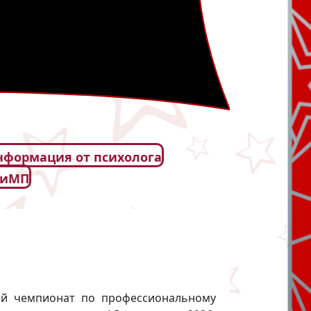
формация от психолога
РиМП
ый чемпионат по профессиональному