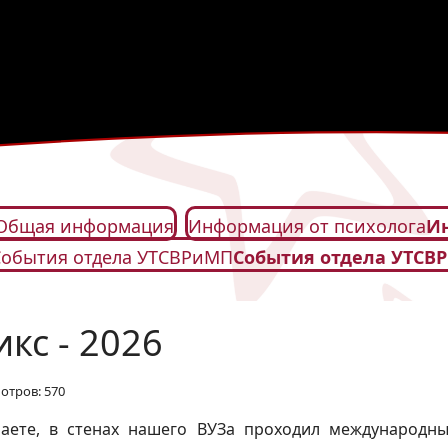
Общая информация
Информация от психолога
Ин
События отдела УТСВРиМП
События отдела УТСВ
кс - 2026
отров: 570
наете, в стенах нашего ВУЗа проходил международн