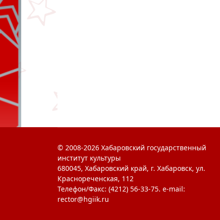
© 2008-2026 Хабаровский государственный
институт культуры
680045, Хабаровский край, г. Хабаровск, ул.
Краснореченская, 112
Телефон/Факс: (4212) 56-33-75. e-mail:
rector@hgiik.ru