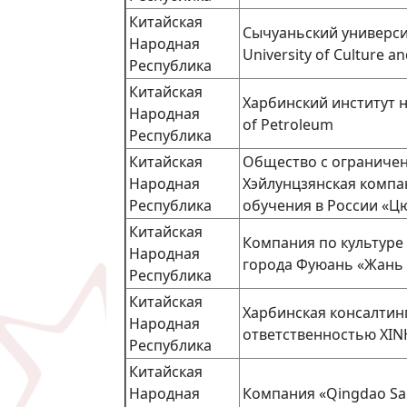
Китайская
Сычуаньский университ
Народная
University of Culture an
Республика
Китайская
Харбинский институт 
Народная
of Petroleum
Республика
Китайская
Общество с ограниче
Народная
Хэйлунцзянская компа
Республика
обучения в России «Ц
Китайская
Компания по культуре
Народная
города Фуюань «Жань 
Республика
Китайская
Харбинская консалтин
Народная
ответственностью XINH
Республика
Китайская
Народная
Компания «Qingdao Sant