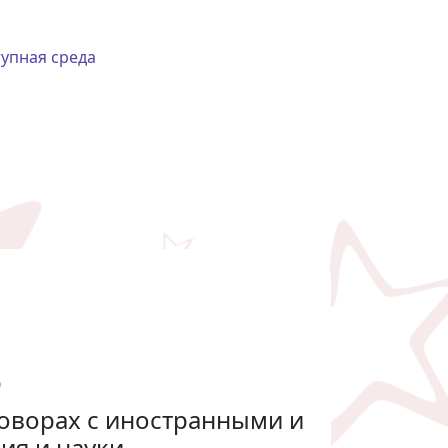
упная среда
о
оворах с иностранными и
ия и науки