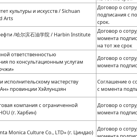
Договор о сотруд
ет культуры и искусств / Sichuan
подписания с п
d Arts
срок.
Договор о сотруд
нефти /哈尔滨石油学院 / Harbin Institute
момента подпис
на тот же срок
нной ответственностью
Договор о сотруд
ния по консультационным услугам
момента подпи
ючжи»
 и исполнительскому мастерству
Соглашение о сот
Ан» провинции Хэйлунцзян
с момента подп
говая компания с ограниченной
Договор о сотруд
OU (г. Харбин)
момента подпи
Договор о сотруд
a Monica Culture Co., LTD» (г. Циндао)
момента подпи