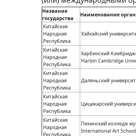
Название
Наименование орга
государства
Китайская
Народная
Хэйхэйский университе
Республика
Китайская
Харбинский Кэмбрид
Народная
Harbin Cambridge Unive
Республика
Китайская
Народная
Даляньский университе
Республика
Китайская
Народная
Цицикарский универси
Республика
Китайская
Пекинский колледж муз
Народная
International Art School
Республика