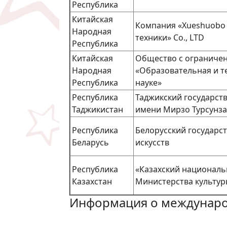
Республика
Китайская
Компания «Xueshuobo 
Народная
техники» Co., LTD
Республика
Китайская
Общество с ограниче
Народная
«Образовательная и т
Республика
науке»
Республика
Таджикский государств
Таджикистан
имени Мирзо Турсунза
Республика
Белорусский государс
Беларусь
искусств
Республика
«Казахский националь
Казахстан
Министерства культур
Информация о международ