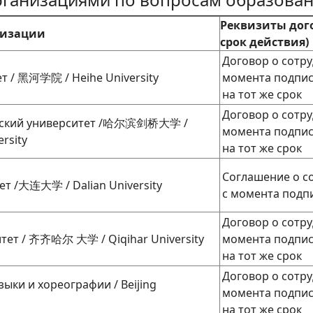
Реквизиты дого
низации
срок действия)
Договор о сотруд
т / 黑河学院 / Heihe University
момента подпис
на тот же срок
Договор о сотруд
жский университет /哈尔滨剑桥大学 /
момента подпис
rsity
на тот же срок
Соглашение о сот
т /大连大学 / Dalian University
с момента подп
Договор о сотруд
тет / 齐齐哈尔 大学 / Qiqihar University
момента подпис
на тот же срок
Договор о сотруд
ыки и хореографии / Beijing
момента подпис
на тот же срок