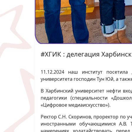
#ХГИК : делегация Харбинск
11.12.2024 наш институт посетила
университета господин Тун Юй, а так
В Харбинский университет нефти вход
педагогики (специальности «Дошкол
«Цифровое медиаискусство»).
Ректор С.Н. Скоринов, проректор по у
иностранными обучающимися А.В. 
намерениях ходатайствовать пере