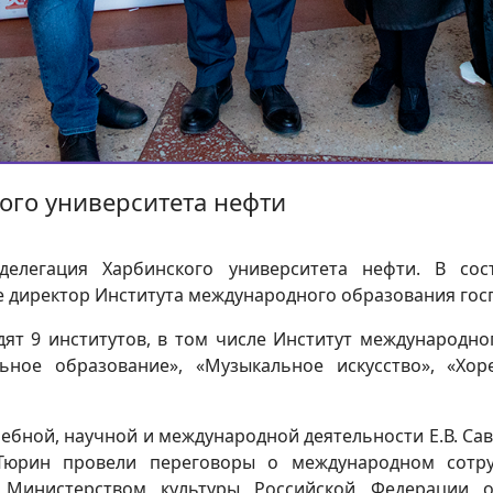
ого университета нефти
 делегация Харбинского университета нефти. В сос
же директор Института международного образования гос
ят 9 институтов, в том числе Институт международно
ьное образование», «Музыкальное искусство», «Хо
чебной, научной и международной деятельности Е.В. Сав
Тюрин провели переговоры о международном сотру
д Министерством культуры Российской Федерации о