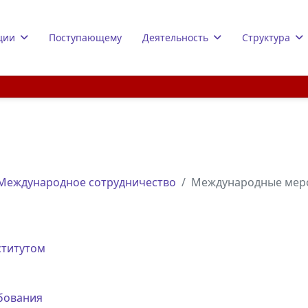
ции
Поступающему
Деятельность
Структура
Международное сотрудничество
Международные меро
ститутом
бования