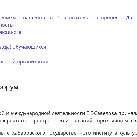
ение и оснащённость образовательного процесса. Дост
ность
чающихся
евода) обучающихся
ельной организации
 форум
ой и международной деятельности Е.В.Савелова принял
иверситеты - пространство инноваций", проходящем в Б
пыте Хабаровского государственного института культу