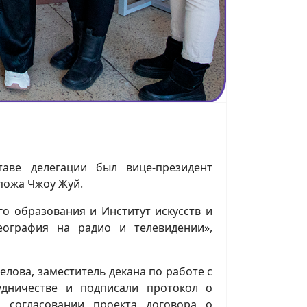
таве делегации был вице-президент
пожа Чжоу Жуй.
го образования и Институт искусств и
реография на радио и телевидении»,
елова, заместитель декана по работе с
дничестве и подписали протокол о
 согласовании проекта договора о