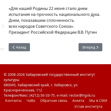
«Для нашей Родины 22 июня стало днем
испытания на прочность национального духа.
Днем, показавшим сплоченность
всех народов Советского Союза».
Президент Российской Федерации В.В. Путин
Предыдущий: #ЯГоржусь : 22 июня - День памяти и скор
Следующий: #ЯГо
Назад
Вперед
© 2008-2026 Хабаровский государственный институт
культуры
680045, Хабаровский край, г. Хабаровск, ул.
Краснореченская, 112
Телефон/Факс: (4212) 56-33-75. e-mail: rector@hgiik.ru
Контакты
ЧаВо
Обратная связь
Анкета
Мы в СМИ
Устав института