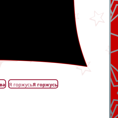
ва
Я горжусь
Я горжусь