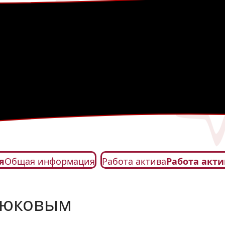
я
Общая информация
Работа актива
Работа акти
Крюковым