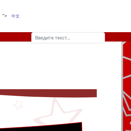
">
中文
Поиск
Type 2 or more characters for results.