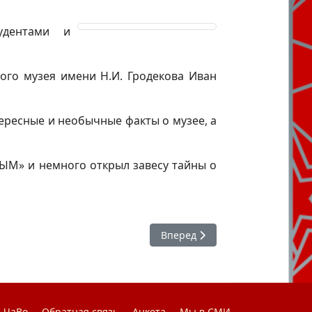
удентами и
ого музея имени Н.И. Гродекова Иван
ересные и необычные факты о музее, а
ЫМ» и немного открыл завесу тайны о
Следующий: Цикл встреч в рам
Вперед
ЧаВо
Обратная связь
Анкета
Мы в СМИ