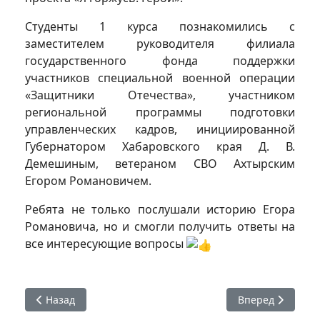
Студенты 1 курса познакомились с
заместителем руководителя филиала
государственного фонда поддержки
участников специальной военной операции
«Защитники Отечества», участником
региональной программы подготовки
управленческих кадров, инициированной
Губернатором Хабаровского края Д. В.
Демешиным, ветераном СВО Ахтырским
Егором Романовичем.
Ребята не только послушали историю Егора
Романовича, но и смогли получить ответы на
все интересующие вопросы
Предыдущий: Ассоциация студенческих патриотических 
Следующий: #Яго
Назад
Вперед