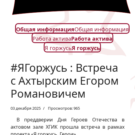
Общая информация
Общая информация
Работа актива
Работа актива
Я горжусь
Я горжусь
#ЯГоржусь : Встреча
с Ахтырским Егором
Романовичем
03 декабря 2025
Просмотров: 965
В преддверии Дня Героев Отечества в
актовом зале ХГИК прошла встреча в рамках
проекта «Я горжусь. Герои».