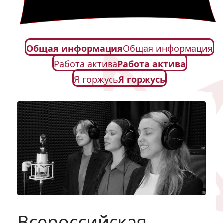
Общая информация
Общая информация
Работа актива
Работа актива
Я горжусь
Я горжусь
Всероссийская