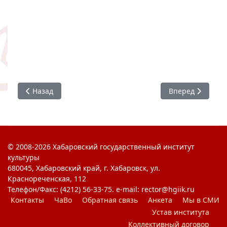
Предыдущий: ХГИК - одна семья
Следующий: Сту
Назад
Вперед
© 2008-2026 Хабаровский государственный институт
культуры
680045, Хабаровский край, г. Хабаровск, ул.
Краснореченская, 112
Телефон/Факс: (4212) 56-33-75. e-mail: rector@hgiik.ru
Контакты
ЧаВо
Обратная связь
Анкета
Мы в СМИ
Устав института
Коллективный договор