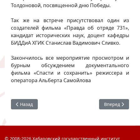
Толдоновой, посвященной дню Победы.
Так же на встрече присутствовал один из
создателей фильма «Правда об отряде 731»,
кандидат исторических наук, доцент кафедры
БИДДиА ХГИК Станислав Вадимович Сливко.
Закончилось все мероприятие просмотром и
бурным обсуждением документального
фильма «Спасти и сохранить» режиссера и
оператора Альберта Самойлова
Предыдущий: Авдеев. Открытый космос
Следующий: Ден
Назад
Вперед
© 2008-2026 Хабаровский государственный институт