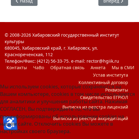
Предыдущий: #ЯГоржусь : Без срока давности
Следующий: #ЯГо
Назад
Вперед
© 2008-2026 Хабаровский государственный институт
культуры
680045, Хабаровский край, г. Хабаровск, ул.
Краснореченская, 112
Телефон/Факс: (4212) 56-33-75. e-mail: rector@hgiik.ru
Контакты
ЧаВо
Обратная связь
Анкета
Мы в СМИ
Устав института
Коллективный договор
Мы используем cookies, которые сохраняются на
Реквизиты
Вашем компьютере, cookies в том числе используются
Свидетельство ЕГРЮЛ
для аналитики и улучшения работы сайта. Нажимая
Выписка из реестра лицензий
СОГЛАСЕН, Вы подтверждаете то, что Вы
проинформированы об использовании cookies на
♿
Выписка из реестра аккредитаций
нашем сайте. Отключить cookies Вы можете в
настройках своего браузера.