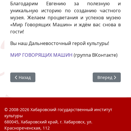
Благодарим Евгению за полезную и
уникальную историю по созданию частного
музея. Желаем процветания и успехов музею
«Мир Говорящих Машин» и ждём вас снова в
гости!
Вы наш Дальневосточный герой культуры!
МИР ГОВОРЯЩИХ МАШИН
(группа ВКонтакте)
Предыдущий: История для будущего. Дальний Восток
Следующий: Встр
Назад
Вперед
© 2008-2026 Хабаровский государственный институт
культуры
680045, Хабаровский край, г. Хабаровск, ул.
Краснореченская, 112