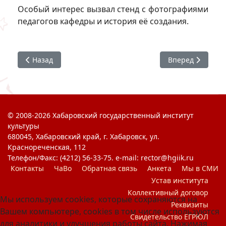
Особый интерес вызвал стенд с фотографиями
педагогов кафедры и история её создания.
Предыдущий: История Великой Победы. Освобождение 
Следующий: #ЯГ
Назад
Вперед
© 2008-2026 Хабаровский государственный институт
культуры
680045, Хабаровский край, г. Хабаровск, ул.
Краснореченская, 112
Телефон/Факс: (4212) 56-33-75. e-mail: rector@hgiik.ru
Контакты
ЧаВо
Обратная связь
Анкета
Мы в СМИ
Устав института
Коллективный договор
Мы используем cookies, которые сохраняются на
Реквизиты
Вашем компьютере, cookies в том числе используются
Свидетельство ЕГРЮЛ
для аналитики и улучшения работы сайта. Нажимая