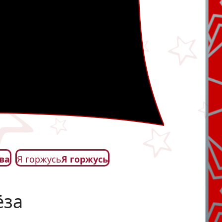
ва
Я горжусь
Я горжусь
ёза