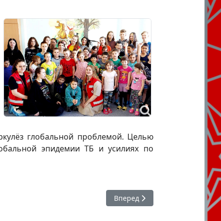
еркулёз глобальной проблемой. Целью
обальной эпидемии ТБ и усилиях по
Следующий: Интеллектуальная
Вперед