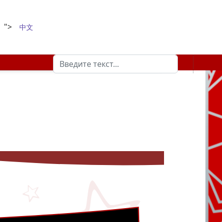
">
中文
Поиск
Type 2 or more characters for results.