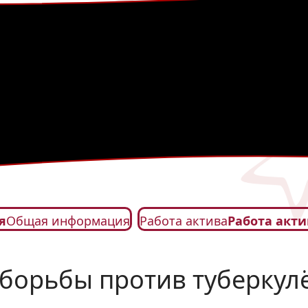
я
Общая информация
Работа актива
Работа акти
борьбы против туберкул