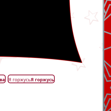
ва
Я горжусь
Я горжусь