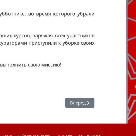
убботнике, во время которого убрали
ших курсов, заряжая всех участников
ураторами приступили к уборке своих
 выполнить свою миссию!
Следующий: Национальный де
Вперед