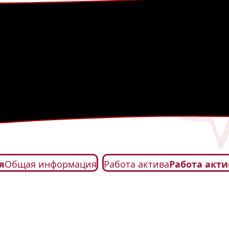
я
Общая информация
Работа актива
Работа акти
!