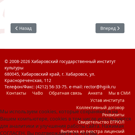
Предыдущий: Народные праздники в Центре социально
Следующий: 8 Ма
Назад
Вперед
© 2008-2026 Хабаровский государственный институт
культуры
680045, Хабаровский край, г. Хабаровск, ул.
Краснореченская, 112
Телефон/Факс: (4212) 56-33-75. e-mail: rector@hgiik.ru
Контакты
ЧаВо
Обратная связь
Анкета
Мы в СМИ
Устав института
Коллективный договор
Мы используем cookies, которые сохраняются на
Реквизиты
Вашем компьютере, cookies в том числе используются
Свидетельство ЕГРЮЛ
для аналитики и улучшения работы сайта. Нажимая
Выписка из реестра лицензий
СОГЛАСЕН, Вы подтверждаете то, что Вы