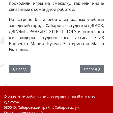
проходили игры на смекалку, так или иначе
связанные с командной работой.
На встрече были ребята из разных учебных
заведений города Хабаровск: студенты ДВГАФК,
ДВГУЭиП, РАНХиГС, ХТТБПТ, ТОГУ и, и конечно
же лидеры студенческого актива ХГИК
Бровенко Мария, Кукель Екатерина и Масло
Екатерина.
Предыдущий: С Днём народного единства!
Следующий: Онл
Назад
Вперед
© 2008-2026 Хабаровский государственный институт
культуры
680045, Хабаровский край, г. Хабаровск, ул.
Краснореченская, 112