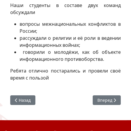
Наши студенты в составе двух команд
обсуждали
вопросы межнациональных конфликтов в
России;
рассуждали о религии и её роли в ведении
информационных войнах;
говорили о молодёжи, как об объекте
информационного противоборства.
Ребята отлично постарались и провели своё
время с пользой
Предыдущий: На одной орбите
Следующий: Все
Назад
Вперед