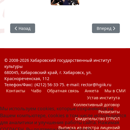
Предыдущий: День Российского студенчества
Следующий: Пос
Назад
Вперед
© 2008-2026 Хабаровский государственный институт
культуры
680045, Хабаровский край, г. Хабаровск, ул.
Краснореченская, 112
Телефон/Факс: (4212) 56-33-75. e-mail: rector@hgiik.ru
Контакты
ЧаВо
Обратная связь
Анкета
Мы в СМИ
Устав института
Коллективный договор
Мы используем cookies, которые сохраняются на
Реквизиты
Вашем компьютере, cookies в том числе используются
Свидетельство ЕГРЮЛ
для аналитики и улучшения работы сайта. Нажимая
Выписка из реестра лицензий
СОГЛАСЕН, Вы подтверждаете то, что Вы