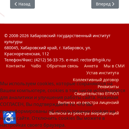
Предыдущий: День народного единства
Следующий: «Як
Назад
Вперед
© 2008-2026 Хабаровский государственный институт
культуры
680045, Хабаровский край, г. Хабаровск, ул.
Краснореченская, 112
Телефон/Факс: (4212) 56-33-75. e-mail: rector@hgiik.ru
Контакты
ЧаВо
Обратная связь
Анкета
Мы в СМИ
Устав института
Коллективный договор
Мы используем cookies, которые сохраняются на
Реквизиты
Вашем компьютере, cookies в том числе используются
Свидетельство ЕГРЮЛ
для аналитики и улучшения работы сайта. Нажимая
Выписка из реестра лицензий
СОГЛАСЕН, Вы подтверждаете то, что Вы
проинформированы об использовании cookies на
♿
Выписка из реестра аккредитаций
нашем сайте. Отключить cookies Вы можете в
настройках своего браузера.