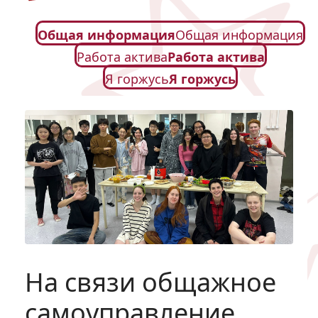
Общая информация
Общая информация
Работа актива
Работа актива
Я горжусь
Я горжусь
На связи общажное
самоуправление