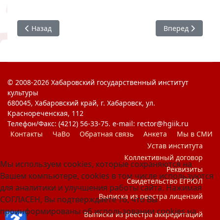
Предыдущий: Уютные «общажные» вечера
Следующий: Этно
Назад
Вперед
© 2008-2026 Хабаровский государственный институт
культуры
680045, Хабаровский край, г. Хабаровск, ул.
Краснореченская, 112
Телефон/Факс: (4212) 56-33-75. e-mail: rector@hgiik.ru
Контакты
ЧаВо
Обратная связь
Анкета
Мы в СМИ
Устав института
Коллективный договор
Мы используем cookies, которые сохраняются на
Реквизиты
Вашем компьютере, cookies в том числе используются
Свидетельство ЕГРЮЛ
для аналитики и улучшения работы сайта. Нажимая
Выписка из реестра лицензий
СОГЛАСЕН, Вы подтверждаете то, что Вы
проинформированы об использовании cookies на
Выписка из реестра аккредитаций