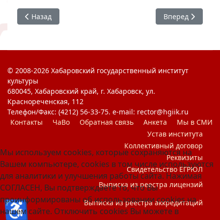
Предыдущий: Встреча студенческих объединений ВУЗов
Следующий: Стр
Назад
Вперед
© 2008-2026 Хабаровский государственный институт
культуры
680045, Хабаровский край, г. Хабаровск, ул.
Краснореченская, 112
Телефон/Факс: (4212) 56-33-75. e-mail: rector@hgiik.ru
Контакты
ЧаВо
Обратная связь
Анкета
Мы в СМИ
Устав института
Коллективный договор
Мы используем cookies, которые сохраняются на
Реквизиты
Вашем компьютере, cookies в том числе используются
Свидетельство ЕГРЮЛ
для аналитики и улучшения работы сайта. Нажимая
Выписка из реестра лицензий
СОГЛАСЕН, Вы подтверждаете то, что Вы
проинформированы об использовании cookies на
♿
Выписка из реестра аккредитаций
нашем сайте. Отключить cookies Вы можете в