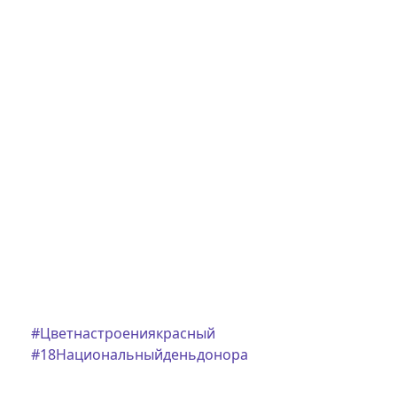
#Цветнастроениякрасный
#18Национальныйденьдонора