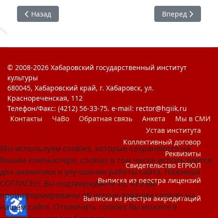
Предыдущий: #ХГИК : соревнования по волейболу
Следующий: Этн
Назад
Вперед
© 2008-2026 Хабаровский государственный институт
культуры
680045, Хабаровский край, г. Хабаровск, ул.
Краснореченская, 112
Телефон/Факс: (4212) 56-33-75. e-mail: rector@hgiik.ru
Контакты
ЧаВо
Обратная связь
Анкета
Мы в СМИ
Устав института
Коллективный договор
Мы используем cookies, которые сохраняются на
Реквизиты
Вашем компьютере, cookies в том числе используются
Свидетельство ЕГРЮЛ
для аналитики и улучшения работы сайта. Нажимая
Выписка из реестра лицензий
СОГЛАСЕН, Вы подтверждаете то, что Вы
проинформированы об использовании cookies на
♿
Выписка из реестра аккредитаций
нашем сайте. Отключить cookies Вы можете в