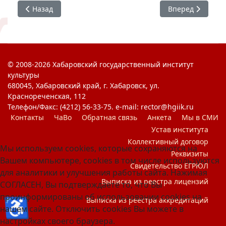
Предыдущий: Любовь и Мужество
Следующий: Шир
Назад
Вперед
© 2008-2026 Хабаровский государственный институт
культуры
680045, Хабаровский край, г. Хабаровск, ул.
Краснореченская, 112
Телефон/Факс: (4212) 56-33-75. e-mail: rector@hgiik.ru
Контакты
ЧаВо
Обратная связь
Анкета
Мы в СМИ
Устав института
Коллективный договор
Мы используем cookies, которые сохраняются на
Реквизиты
Вашем компьютере, cookies в том числе используются
Свидетельство ЕГРЮЛ
для аналитики и улучшения работы сайта. Нажимая
Выписка из реестра лицензий
СОГЛАСЕН, Вы подтверждаете то, что Вы
проинформированы об использовании cookies на
♿
Выписка из реестра аккредитаций
нашем сайте. Отключить cookies Вы можете в
настройках своего браузера.