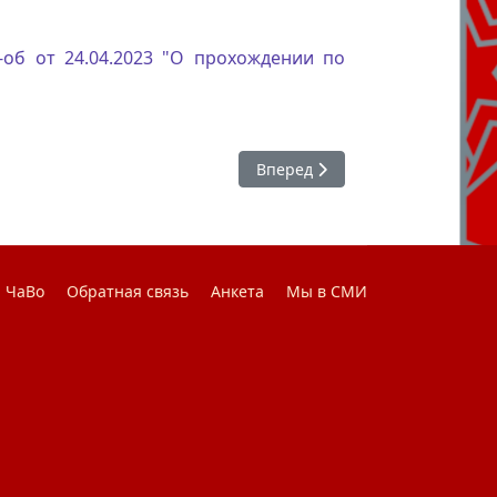
-об от 24.04.2023 "О прохождении по
ового договора
Следующий: Приказ о прохожде
Вперед
ЧаВо
Обратная связь
Анкета
Мы в СМИ