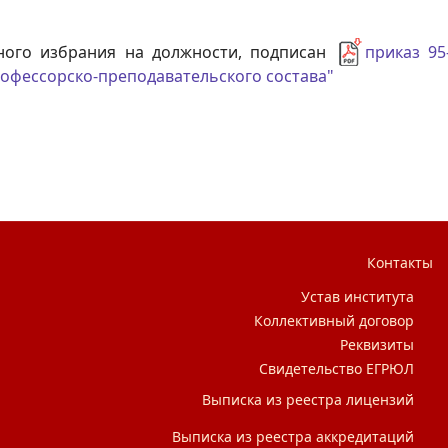
сного избрания на должности, подписан
приказ 95
офессорско-преподавательского состава"
ников, у которых в 2025/2026 учебном году истекает срок труд
Контакты
Устав института
Коллективный договор
Реквизиты
Свидетельство ЕГРЮЛ
Выписка из реестра лицензий
Выписка из реестра аккредитаций