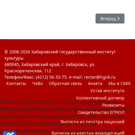
Следующий: Зем
Вперед
© 2008-2026 Хабаровский государственный институт
культуры
680045, Хабаровский край, г. Хабаровск, ул.
Краснореченская, 112
Телефон/Факс: (4212) 56-33-75. e-mail: rector@hgiik.ru
Контакты
ЧаВо
Обратная связь
Анкета
Мы в СМИ
Устав института
Коллективный договор
Мы используем cookies, которые сохраняются на
Реквизиты
Вашем компьютере, cookies в том числе используются
Свидетельство ЕГРЮЛ
для аналитики и улучшения работы сайта. Нажимая
Выписка из реестра лицензий
СОГЛАСЕН, Вы подтверждаете то, что Вы
проинформированы об использовании cookies на
Выписка из реестра аккредитаций