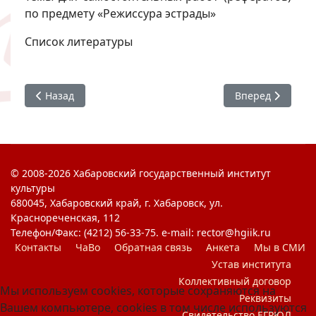
по предмету «Режиссура эстрады»
Список литературы
Предыдущий: Йога для будущего актёра
Следующий: В ми
Назад
Вперед
© 2008-2026 Хабаровский государственный институт
культуры
680045, Хабаровский край, г. Хабаровск, ул.
Краснореченская, 112
Телефон/Факс: (4212) 56-33-75. e-mail: rector@hgiik.ru
Контакты
ЧаВо
Обратная связь
Анкета
Мы в СМИ
Устав института
Коллективный договор
Мы используем cookies, которые сохраняются на
Реквизиты
Вашем компьютере, cookies в том числе используются
Свидетельство ЕГРЮЛ