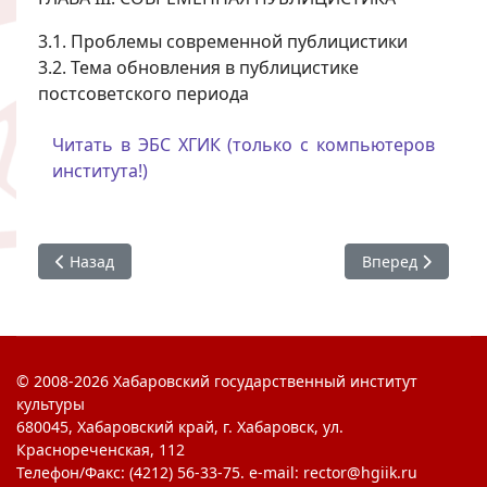
3.1. Проблемы современной публицистики
3.2. Тема обновления в публицистике
постсоветского периода
Читать в ЭБС ХГИК (только с компьютеров
института!)
Предыдущий: Публицистика как род литературы
Следующий: Эпи
Назад
Вперед
© 2008-2026 Хабаровский государственный институт
культуры
680045, Хабаровский край, г. Хабаровск, ул.
Краснореченская, 112
Телефон/Факс: (4212) 56-33-75. e-mail: rector@hgiik.ru