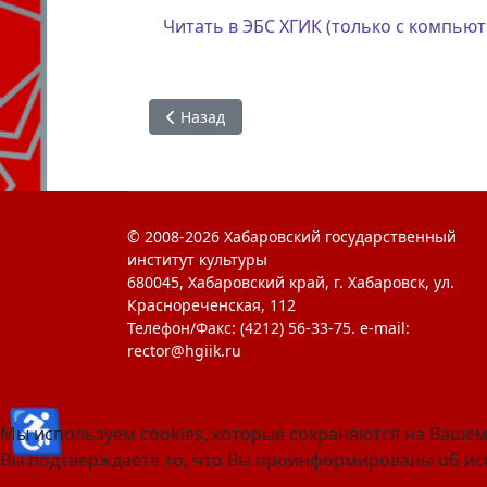
Читать в ЭБС ХГИК (только с компьют
Предыдущий: День рождения — праздник
Назад
© 2008-2026 Хабаровский государственный
институт культуры
680045, Хабаровский край, г. Хабаровск, ул.
Краснореченская, 112
Телефон/Факс: (4212) 56-33-75. e-mail:
rector@hgiik.ru
♿
Мы используем cookies, которые сохраняются на Вашем
Вы подтверждаете то, что Вы проинформированы об исп