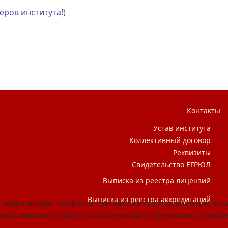
еров института!)
 детства
Контакты
Устав института
Коллективный договор
Реквизиты
Свидетельство ЕГРЮЛ
Выписка из реестра лицензий
Выписка из реестра аккредитаций
 компьютере, cookies в том числе используются для ан
ользовании cookies на нашем сайте. Отключить cookies