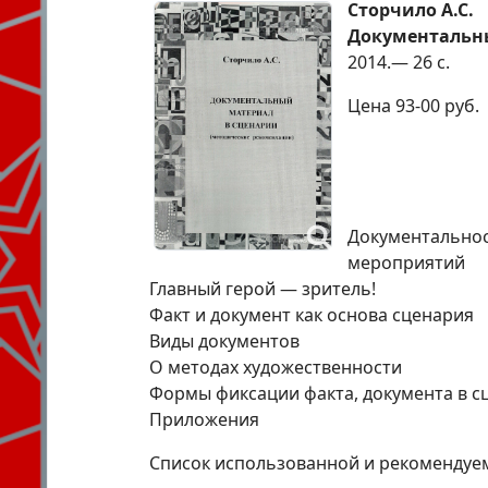
Сторчило А.С.
Документальн
2014.— 26 с.
Цена 93-00 руб.
Документальнос
мероприятий
Главный герой — зритель!
Факт и документ как основа сценария
Виды документов
О методах художественности
Формы фиксации факта, документа в с
Приложения
Список использованной и рекомендуе