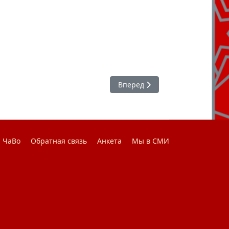
рным коллективом
Следующий: Энергетика музык
Вперед
ЧаВо
Обратная связь
Анкета
Мы в СМИ