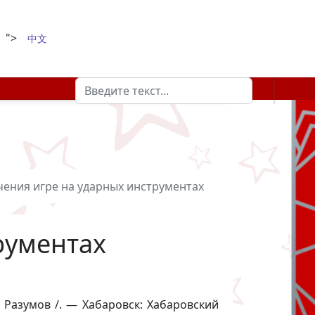
">
中文
Поиск
Type 2 or more characters for results.
ения игре на ударных инструментах
рументах
. Разумов /. — Хабаровск: Хабаровский