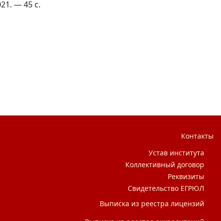
21. — 45 с.
и музыкально-теоретические основы работы с детским фолькло
Контакты
Устав института
Коллективный договор
Реквизиты
Свидетельство ЕГРЮЛ
Выписка из реестра лицензий