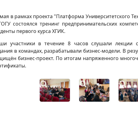
 мая в рамках проекта "Платформа Университетского Т
ТОГУ состоялся тренинг предпринимательских компет
уденты первого курса ХГИК.
ши участники в течение 8 часов слушали лекции о
дания в командах, разрабатывали бизнес-модели. В рез
щищён бизнес-проект. По итогам напряженного многоча
ртификаты.
честве ведущих концерта