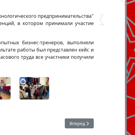
ехнологического предпринимательства"
енций, в котором принимали участие
пытных бизнес-тренеров, выполняли
ультате работы был представлен кейс и
сового труда все участники получили
Следующий: Край для всех
Вперед