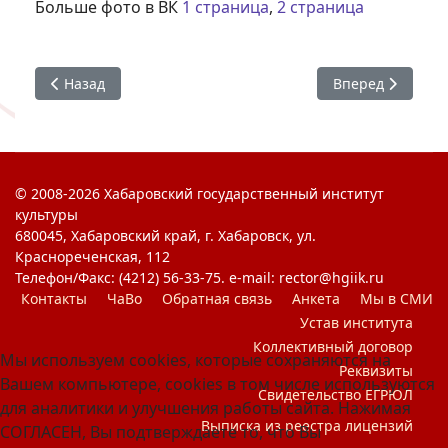
Больше фото в ВК
1 страница
,
2 страница
Предыдущий: Алые паруса
Следующий: Пра
Назад
Вперед
© 2008-2026 Хабаровский государственный институт
культуры
680045, Хабаровский край, г. Хабаровск, ул.
Краснореченская, 112
Телефон/Факс: (4212) 56-33-75. e-mail: rector@hgiik.ru
Контакты
ЧаВо
Обратная связь
Анкета
Мы в СМИ
Устав института
Коллективный договор
Мы используем cookies, которые сохраняются на
Реквизиты
Вашем компьютере, cookies в том числе используются
Свидетельство ЕГРЮЛ
для аналитики и улучшения работы сайта. Нажимая
Выписка из реестра лицензий
СОГЛАСЕН, Вы подтверждаете то, что Вы