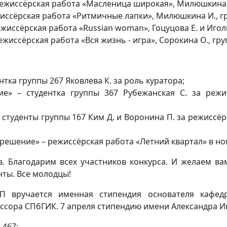
ежиссёрская работа «Масленица широкая», Милюшкина И
иссёрская работа «Ритмичные лапки», Милюшкина И., гр
иссёрская работа «Russian woman», Гоцуцова Е. и Иголк
жиссёрская работа «Вся жизнь - игра», Сорокина О., гру
нтка группы 267 Яковлева К. за роль куратора;
е» – студентка группы 367 Рубежанская С. за режи
 студенты группы 167 Ким Д. и Воронина П. за режиссё
решение» – режиссёрская работа «Летний квартал» в н
. Благодарим всех участников конкурса. И желаем вам
нты. Все молодцы!
П вручается именная стипендия основателя кафедр
ссора СПбГИК. 7 апреля стипендию имени Александра И
 467;