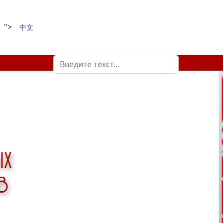
">
中文
Поиск
Type 2 or more characters for results.