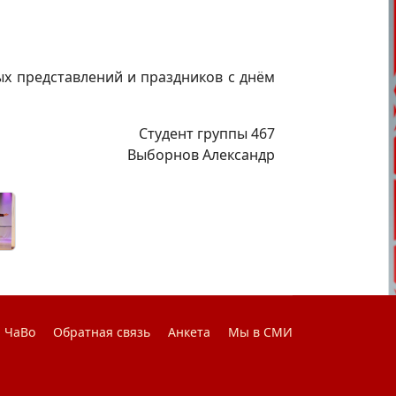
х представлений и праздников с днём
Студент группы 467
Выборнов Александр
ЧаВо
Обратная связь
Анкета
Мы в СМИ